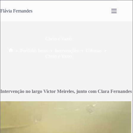
Pular
para
Flávia Fernandes
o
conteúdo
Cheio e Vazio
Portfolio Items
Intervenções
Urbanas
Home
Cheio e Vazio
Intervenção no largo Victor Meireles, junto com Clara Fernandes