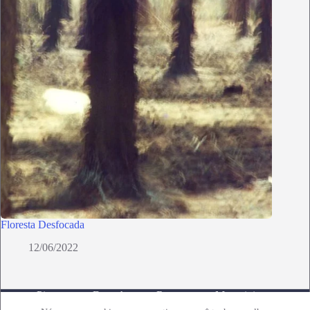
Floresta Desfocada
12/06/2022
Pinturas
Desenhos
Recortes
Monotipias
Gravuras
Instalações
Intervenções Natureza