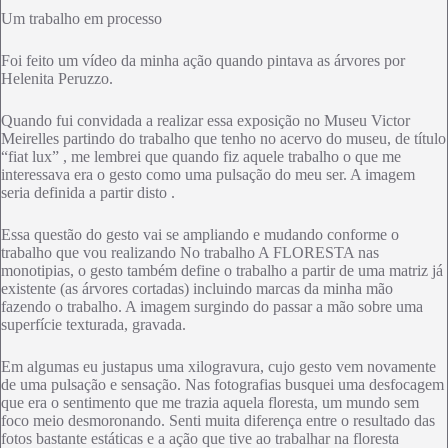
Um trabalho em processo
Foi feito um vídeo da minha ação quando pintava as árvores por
Helenita Peruzzo.
Quando fui convidada a realizar essa exposição no Museu Victor
Meirelles partindo do trabalho que tenho no acervo do museu, de título
“fiat lux” , me lembrei que quando fiz aquele trabalho o que me
interessava era o gesto como uma pulsação do meu ser. A imagem
seria definida a partir disto .
Essa questão do gesto vai se ampliando e mudando conforme o
trabalho que vou realizando No trabalho A FLORESTA nas
monotipias, o gesto também define o trabalho a partir de uma matriz já
existente (as árvores cortadas) incluindo marcas da minha mão
fazendo o trabalho. A imagem surgindo do passar a mão sobre uma
superfície texturada, gravada.
Em algumas eu justapus uma xilogravura, cujo gesto vem novamente
de uma pulsação e sensação. Nas fotografias busquei uma desfocagem
que era o sentimento que me trazia aquela floresta, um mundo sem
foco meio desmoronando. Senti muita diferença entre o resultado das
fotos bastante estáticas e a ação que tive ao trabalhar na floresta